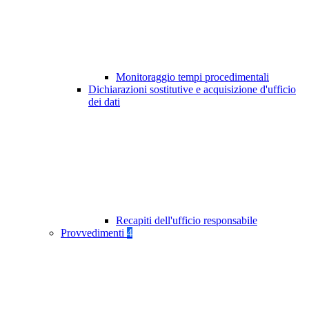
Monitoraggio tempi procedimentali
Dichiarazioni sostitutive e acquisizione d'ufficio
dei dati
Recapiti dell'ufficio responsabile
Provvedimenti
4