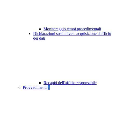
Monitoraggio tempi procedimentali
Dichiarazioni sostitutive e acquisizione d'ufficio
dei dati
Recapiti dell'ufficio responsabile
Provvedimenti
4