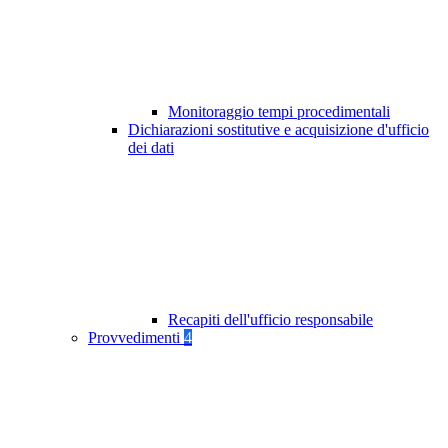
Monitoraggio tempi procedimentali
Dichiarazioni sostitutive e acquisizione d'ufficio
dei dati
Recapiti dell'ufficio responsabile
Provvedimenti
4