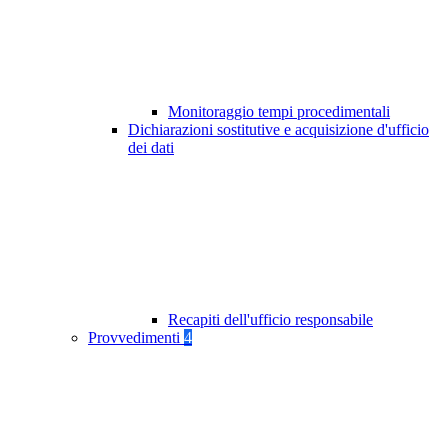
Monitoraggio tempi procedimentali
Dichiarazioni sostitutive e acquisizione d'ufficio
dei dati
Recapiti dell'ufficio responsabile
Provvedimenti
4