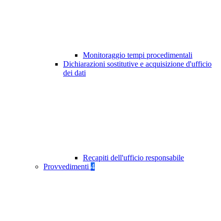
Monitoraggio tempi procedimentali
Dichiarazioni sostitutive e acquisizione d'ufficio
dei dati
Recapiti dell'ufficio responsabile
Provvedimenti
4