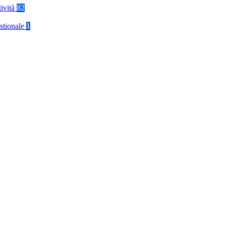
tività
82
stionale
1