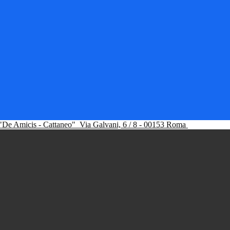
"De Amicis - Cattaneo"
Via Galvani, 6 / 8 - 00153 Roma