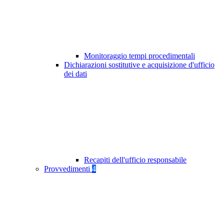
Monitoraggio tempi procedimentali
Dichiarazioni sostitutive e acquisizione d'ufficio
dei dati
Recapiti dell'ufficio responsabile
Provvedimenti
4