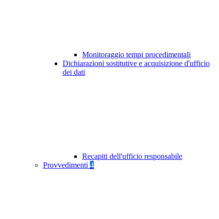
Monitoraggio tempi procedimentali
Dichiarazioni sostitutive e acquisizione d'ufficio
dei dati
Recapiti dell'ufficio responsabile
Provvedimenti
4