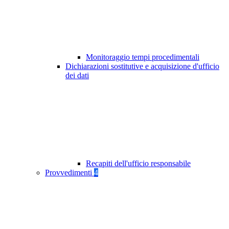
Monitoraggio tempi procedimentali
Dichiarazioni sostitutive e acquisizione d'ufficio
dei dati
Recapiti dell'ufficio responsabile
Provvedimenti
4