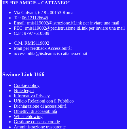
IIS “DE AMICIS – CATTANEO”
Via Galvani, 6 / 8 - 00153 Roma
Tel:
06 121126645
Email:
rmis119002@istruzione.it
Link per inviare una mail
PEC:
rmis119002@pec.istruzione.it
Link per inviare una mail
C.F.: 97977610589
C.M. RMIS119002
Mail per feedback Accessibilità:
accessibilita@iisdeamicis-cattaneo.edu.it
Sezione Link Utili
Cookie policy
Note legali
Informativa Privacy
Ufficio Relazioni con il Pubblico
Dichiarazione di accessibilità
Obiettivi di accessibilità
Whistleblowing
Gestione consensi cookie
Amministrazione trasparente