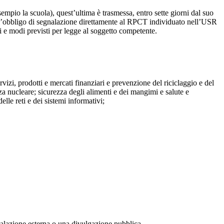
mpio la scuola), quest’ultima è trasmessa, entro sette giorni dal suo
o l’obbligo di segnalazione direttamente al RPCT individuato nell’USR
pi e modi previsti per legge al soggetto competente.
ervizi, prodotti e mercati finanziari e prevenzione del riciclaggio e del
za nucleare; sicurezza degli alimenti e dei mangimi e salute e
lle reti e dei sistemi informativi;
egnalazione esterna o una divulgazione pubblica.