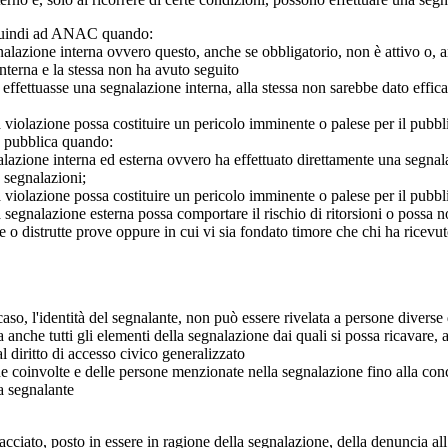
o quindi ad ANAC quando:
gnalazione interna ovvero questo, anche se obbligatorio, non è attivo o, 
nterna e la stessa non ha avuto seguito
e effettuasse una segnalazione interna, alla stessa non sarebbe dato eff
 violazione possa costituire un pericolo imminente o palese per il pubbl
e pubblica quando:
azione interna ed esterna ovvero ha effettuato direttamente una segnalazio
e segnalazioni;
 violazione possa costituire un pericolo imminente o palese per il pubbli
 segnalazione esterna possa comportare il rischio di ritorsioni o possa n
 o distrutte prove oppure in cui vi sia fondato timore che chi ha ricevut
so, l'identità del segnalante, non può essere rivelata a persone diverse 
nche tutti gli elementi della segnalazione dai quali si possa ricavare, 
al diritto di accesso civico generalizzato
one coinvolte e delle persone menzionate nella segnalazione fino alla con
a segnalante
iato, posto in essere in ragione della segnalazione, della denuncia all’