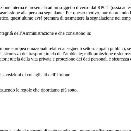
azione interna è presentata ad un soggetto diverso dal RPCT (ossia ad ese
trasmissione alla persona segnalante. Per questo motivo, pur ricordand
lastico, quest’ultimo avrà premura di trasmettere la segnalazione nei tem
ntegrità dell’Amministrazione e che consistono in:
Unione europea o nazionali relativi ai seguenti settori: appalti pubblici; s
; sicurezza dei trasporti; tutela dell’ambiente; radioprotezione e sicurez
ri; tutela della vita privata e protezione dei dati personali e sicurezza de
isposizioni di cui agli atti dell’Unione.
seguendo le regole che riportiamo più sotto.
 interno e, solo al ricorrere di certe condizioni, possono effettuare una s