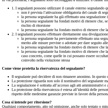
1. I segnalanti possono utilizzare il canale esterno segnaland
non è prevista l’attivazione obbligatoria del canale di se
la persona segnalante ha già effettuato una segnalazione i
la persona segnalante ha fondati motivi di ritenere che, s
rischio di ritorsione
la persona segnalante ha fondato motivo di ritenere che la
2. I segnalanti possono effettuare direttamente una divulgazion
la persona segnalante ha previamente effettuato una segnal
merito alle misure previste o adottate per dare seguito all
la persona segnalante ha fondato motivo di ritenere che la
la persona segnalante ha fondato motivo di ritenere che la
caso concreto, come quelle in cui possano essere occultate
coinvolto nella violazione stessa
Come viene protetta la riservatezza del segnalante?
Il segnalante può decidere di non rimanere anonimo. In questo ca
La protezione riguarda non solo il nominativo del segnalante ma a
La segnalazione è sottratta all’accesso agli atti amministrativi e 
La protezione della riservatezza è estesa all’identità delle pers
rispetto delle medesime garanzie previste in favore della person
Cosa si intende per ritorsione?
Qualsiasi comportamento, atto od omissione, anche solo tentato o minacc