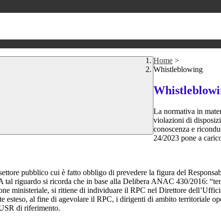
Home
>
Whistleblowing
Whistleblow
La normativa in mater
violazioni di disposiz
conoscenza e riconduc
24/2023 pone a carico 
 settore pubblico cui è fatto obbligo di prevedere la figura del Respon
 A tal riguardo si ricorda che in base alla Delibera ANAC 430/2016: “tenu
ne ministeriale, si ritiene di individuare il RPC nel Direttore dell’Uffici
 esteso, al fine di agevolare il RPC, i dirigenti di ambito territoriale o
’USR di riferimento.