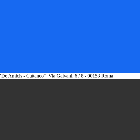
"De Amicis - Cattaneo"
Via Galvani, 6 / 8 - 00153 Roma