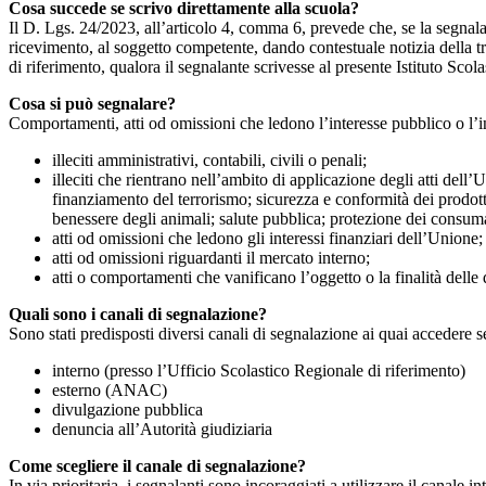
Cosa succede se scrivo direttamente alla scuola?
Il D. Lgs. 24/2023, all’articolo 4, comma 6, prevede che, se la segnal
ricevimento, al soggetto competente, dando contestuale notizia della 
di riferimento, qualora il segnalante scrivesse al presente Istituto Sco
Cosa si può segnalare?
Comportamenti, atti od omissioni che ledono l’interesse pubblico o l’i
illeciti amministrativi, contabili, civili o penali;
illeciti che rientrano nell’ambito di applicazione degli atti dell’
finanziamento del terrorismo; sicurezza e conformità dei prodotti
benessere degli animali; salute pubblica; protezione dei consumato
atti od omissioni che ledono gli interessi finanziari dell’Unione;
atti od omissioni riguardanti il mercato interno;
atti o comportamenti che vanificano l’oggetto o la finalità delle d
Quali sono i canali di segnalazione?
Sono stati predisposti diversi canali di segnalazione ai quai accedere 
interno (presso l’Ufficio Scolastico Regionale di riferimento)
esterno (ANAC)
divulgazione pubblica
denuncia all’Autorità giudiziaria
Come scegliere il canale di segnalazione?
In via prioritaria, i segnalanti sono incoraggiati a utilizzare il canale