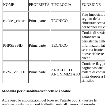
NOME
PROPRIETÀ
TIPOLOGIA
FUNZIONE
Flag impostato 
seguito della
cookies_consent
Prima parte
TECNICO
chiusura/accett
del banner sui 
Cookie di sessi
garantisce la
persistenza dell
PHPSESSID
Prima parte
TECNICO
informazioni la
server a fronte 
nuove richieste 
client.
Contiene flag pe
pagine visitate,
ANALITICO
PVW_VISITE
Prima parte
evitare di conta
ANONIMIZZATO
visite doppie a l
statistico
Modalità per disabilitare/cancellare i cookie
Attraverso le impostazioni del browser l’utente può: (i) gestire le
preferenze relative ai cookie direttamente all'interno del proprio