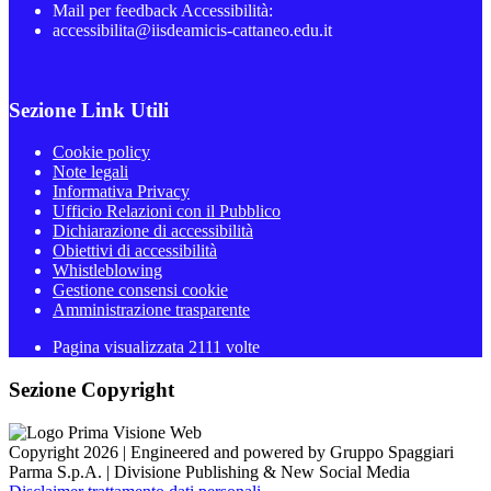
Mail per feedback Accessibilità:
accessibilita@iisdeamicis-cattaneo.edu.it
Sezione Link Utili
Cookie policy
Note legali
Informativa Privacy
Ufficio Relazioni con il Pubblico
Dichiarazione di accessibilità
Obiettivi di accessibilità
Whistleblowing
Gestione consensi cookie
Amministrazione trasparente
Pagina visualizzata
2111
volte
Sezione Copyright
Copyright 2026 | Engineered and powered by Gruppo Spaggiari
Parma S.p.A. | Divisione Publishing & New Social Media