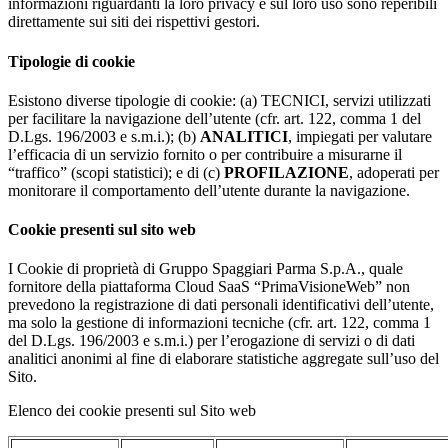
informazioni riguardanti la loro privacy e sul loro uso sono reperibili
direttamente sui siti dei rispettivi gestori.
Tipologie di cookie
Esistono diverse tipologie di cookie: (a) TECNICI, servizi utilizzati
per facilitare la navigazione dell’utente (cfr. art. 122, comma 1 del
D.Lgs. 196/2003 e s.m.i.); (b)
ANALITICI
, impiegati per valutare
l’efficacia di un servizio fornito o per contribuire a misurarne il
“traffico” (scopi statistici); e di (c)
PROFILAZIONE
, adoperati per
monitorare il comportamento dell’utente durante la navigazione.
Cookie presenti sul sito web
I Cookie di proprietà di Gruppo Spaggiari Parma S.p.A., quale
fornitore della piattaforma Cloud SaaS “PrimaVisioneWeb” non
prevedono la registrazione di dati personali identificativi dell’utente,
ma solo la gestione di informazioni tecniche (cfr. art. 122, comma 1
del D.Lgs. 196/2003 e s.m.i.) per l’erogazione di servizi o di dati
analitici anonimi al fine di elaborare statistiche aggregate sull’uso del
Sito.
Elenco dei cookie presenti sul Sito web