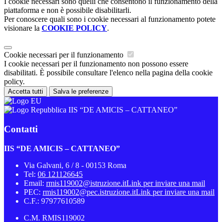
I cookie necessari sono quelli che consentono il funzionamento della
piattaforma e non è possibile disabilitarli.
Per conoscere quali sono i cookie necessari al funzionamento potete
visionare la
COOKIE POLICY
.
Cookie necessari per il funzionamento
I cookie necessari per il funzionamento non possono essere
disabilitati. È possibile consultare l'elenco nella pagina della cookie
policy.
Accetta tutti
Salva le preferenze
IIS “DE AMICIS – CATTANEO”
Contatti
IIS “DE AMICIS – CATTANEO”
Via Galvani, 6 / 8 - 00153 Roma
Tel:
06 121126645
Email:
rmis119002@istruzione.it
Link per inviare una mail
PEC:
rmis119002@pec.istruzione.it
Link per inviare una mail
C.F.: 97977610589
C.M. RMIS119002