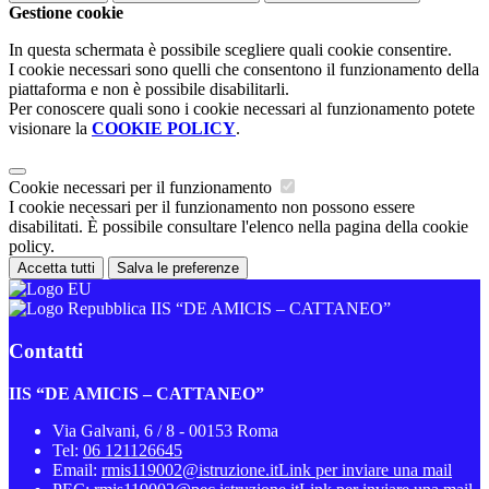
Gestione cookie
In questa schermata è possibile scegliere quali cookie consentire.
I cookie necessari sono quelli che consentono il funzionamento della
piattaforma e non è possibile disabilitarli.
Per conoscere quali sono i cookie necessari al funzionamento potete
visionare la
COOKIE POLICY
.
Cookie necessari per il funzionamento
I cookie necessari per il funzionamento non possono essere
disabilitati. È possibile consultare l'elenco nella pagina della cookie
policy.
Accetta tutti
Salva le preferenze
IIS “DE AMICIS – CATTANEO”
Contatti
IIS “DE AMICIS – CATTANEO”
Via Galvani, 6 / 8 - 00153 Roma
Tel:
06 121126645
Email:
rmis119002@istruzione.it
Link per inviare una mail