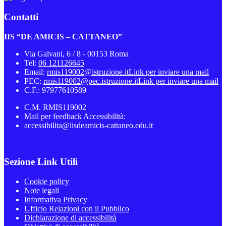
Contatti
IIS “DE AMICIS – CATTANEO”
Via Galvani, 6 / 8 - 00153 Roma
Tel:
06 121126645
Email:
rmis119002@istruzione.it
Link per inviare una mail
PEC:
rmis119002@pec.istruzione.it
Link per inviare una mail
C.F.: 97977610589
C.M. RMIS119002
Mail per feedback Accessibilità:
accessibilita@iisdeamicis-cattaneo.edu.it
Sezione Link Utili
Cookie policy
Note legali
Informativa Privacy
Ufficio Relazioni con il Pubblico
Dichiarazione di accessibilità