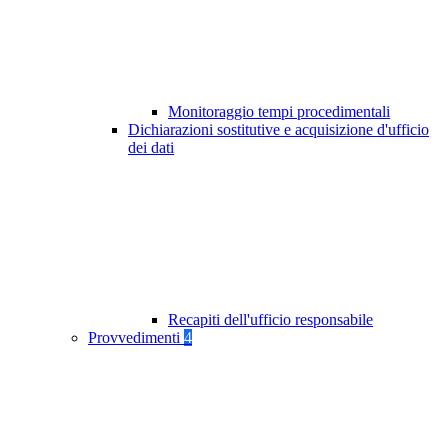
Monitoraggio tempi procedimentali
Dichiarazioni sostitutive e acquisizione d'ufficio
dei dati
Recapiti dell'ufficio responsabile
Provvedimenti
4