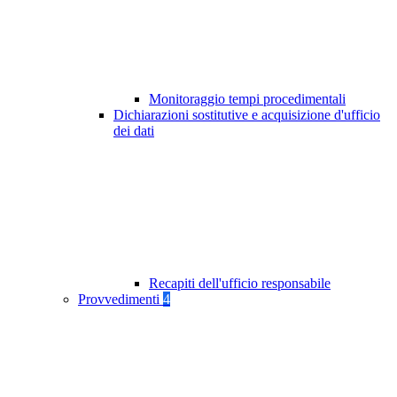
Monitoraggio tempi procedimentali
Dichiarazioni sostitutive e acquisizione d'ufficio
dei dati
Recapiti dell'ufficio responsabile
Provvedimenti
4