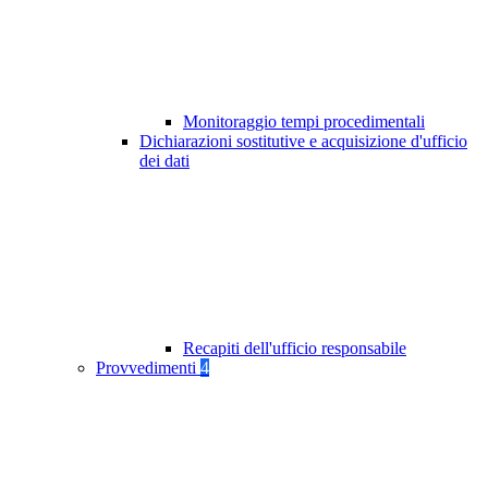
Monitoraggio tempi procedimentali
Dichiarazioni sostitutive e acquisizione d'ufficio
dei dati
Recapiti dell'ufficio responsabile
Provvedimenti
4