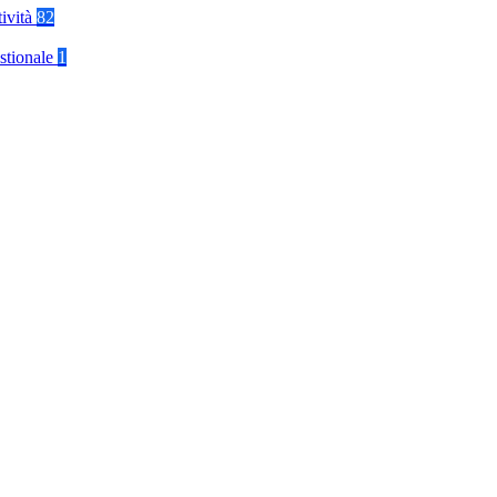
tività
82
stionale
1