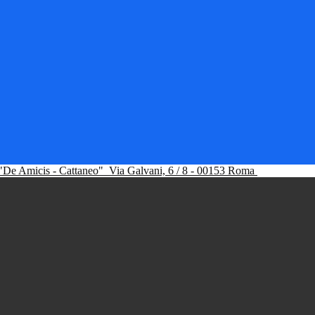
"De Amicis - Cattaneo"
Via Galvani, 6 / 8 - 00153 Roma