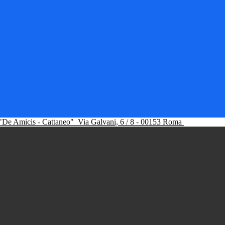
"De Amicis - Cattaneo"
Via Galvani, 6 / 8 - 00153 Roma