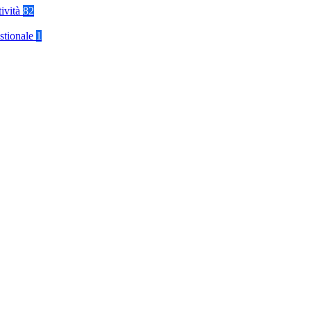
tività
82
stionale
1