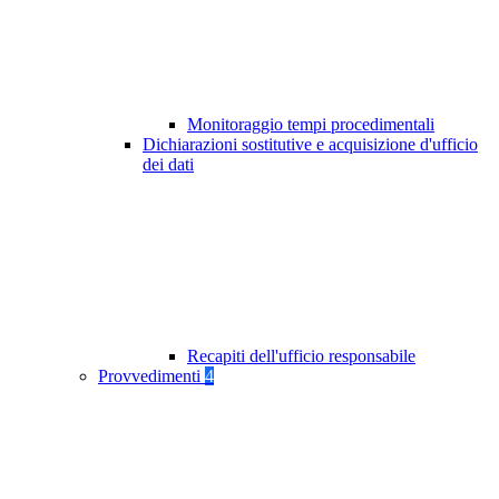
Monitoraggio tempi procedimentali
Dichiarazioni sostitutive e acquisizione d'ufficio
dei dati
Recapiti dell'ufficio responsabile
Provvedimenti
4