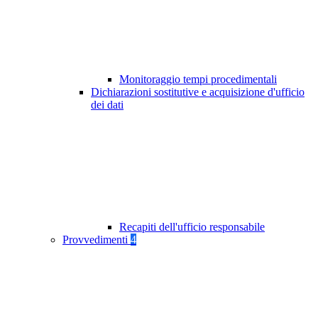
Monitoraggio tempi procedimentali
Dichiarazioni sostitutive e acquisizione d'ufficio
dei dati
Recapiti dell'ufficio responsabile
Provvedimenti
4