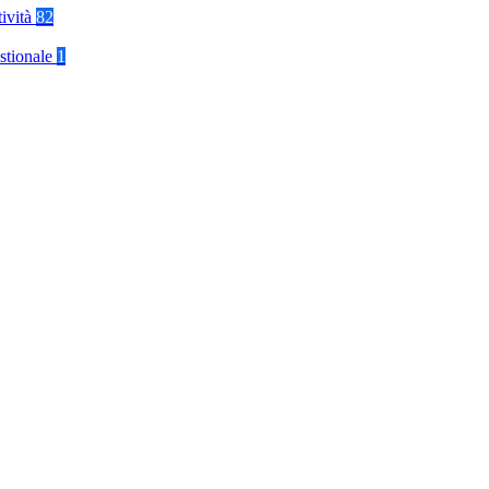
tività
82
stionale
1