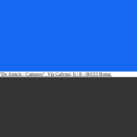
"De Amicis - Cattaneo"
Via Galvani, 6 / 8 - 00153 Roma