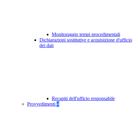
Monitoraggio tempi procedimentali
Dichiarazioni sostitutive e acquisizione d'ufficio
dei dati
Recapiti dell'ufficio responsabile
Provvedimenti
4