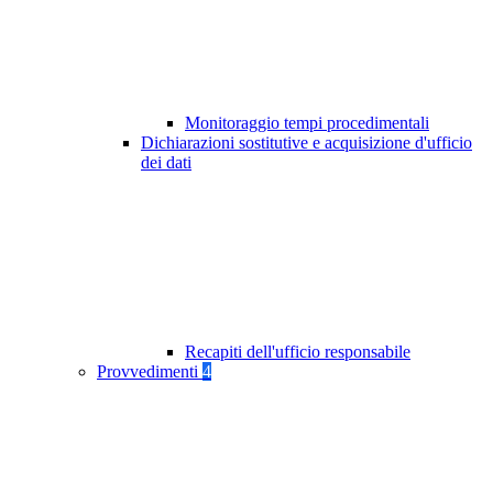
Monitoraggio tempi procedimentali
Dichiarazioni sostitutive e acquisizione d'ufficio
dei dati
Recapiti dell'ufficio responsabile
Provvedimenti
4