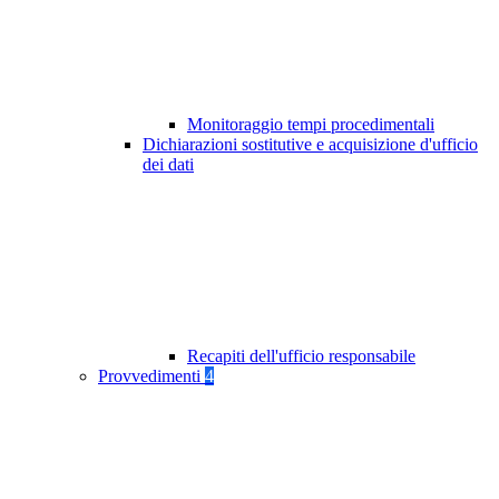
Monitoraggio tempi procedimentali
Dichiarazioni sostitutive e acquisizione d'ufficio
dei dati
Recapiti dell'ufficio responsabile
Provvedimenti
4