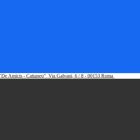
"De Amicis - Cattaneo"
Via Galvani, 6 / 8 - 00153 Roma