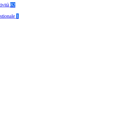
tività
82
stionale
1