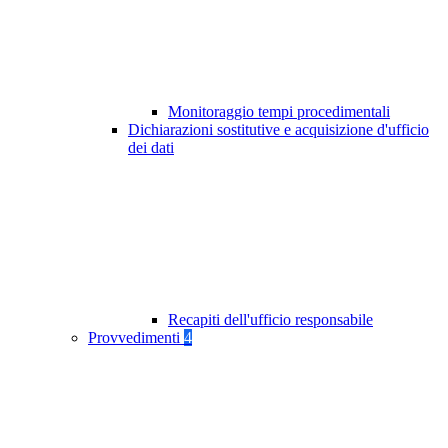
Monitoraggio tempi procedimentali
Dichiarazioni sostitutive e acquisizione d'ufficio
dei dati
Recapiti dell'ufficio responsabile
Provvedimenti
4