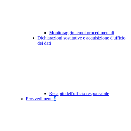
Monitoraggio tempi procedimentali
Dichiarazioni sostitutive e acquisizione d'ufficio
dei dati
Recapiti dell'ufficio responsabile
Provvedimenti
4