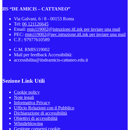
IIS “DE AMICIS – CATTANEO”
Via Galvani, 6 / 8 - 00153 Roma
Tel:
06 121126645
Email:
rmis119002@istruzione.it
Link per inviare una mail
PEC:
rmis119002@pec.istruzione.it
Link per inviare una mail
C.F.: 97977610589
C.M. RMIS119002
Mail per feedback Accessibilità:
accessibilita@iisdeamicis-cattaneo.edu.it
Sezione Link Utili
Cookie policy
Note legali
Informativa Privacy
Ufficio Relazioni con il Pubblico
Dichiarazione di accessibilità
Obiettivi di accessibilità
Whistleblowing
Gestione consensi cookie