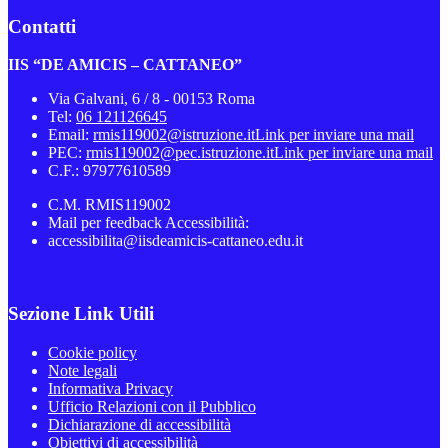
Contatti
IIS “DE AMICIS – CATTANEO”
Via Galvani, 6 / 8 - 00153 Roma
Tel:
06 121126645
Email:
rmis119002@istruzione.it
Link per inviare una mail
PEC:
rmis119002@pec.istruzione.it
Link per inviare una mail
C.F.: 97977610589
C.M. RMIS119002
Mail per feedback Accessibilità:
accessibilita@iisdeamicis-cattaneo.edu.it
Sezione Link Utili
Cookie policy
Note legali
Informativa Privacy
Ufficio Relazioni con il Pubblico
Dichiarazione di accessibilità
Obiettivi di accessibilità