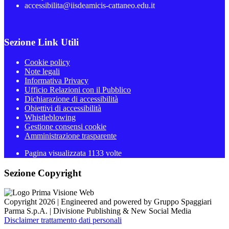
accessibilita@iisdeamicis-cattaneo.edu.it
Sezione Link Utili
Cookie policy
Note legali
Informativa Privacy
Ufficio Relazioni con il Pubblico
Dichiarazione di accessibilità
Obiettivi di accessibilità
Whistleblowing
Gestione consensi cookie
Amministrazione trasparente
Pagina visualizzata
1133
volte
Sezione Copyright
Copyright 2026 | Engineered and powered by Gruppo Spaggiari
Parma S.p.A. | Divisione Publishing & New Social Media
Disclaimer trattamento dati personali