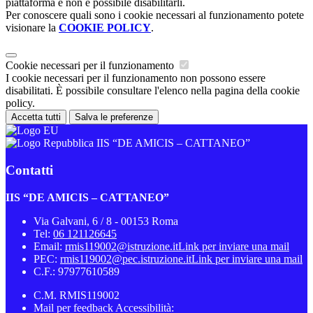
piattaforma e non è possibile disabilitarli.
Per conoscere quali sono i cookie necessari al funzionamento potete
visionare la
COOKIE POLICY
.
Cookie necessari per il funzionamento
I cookie necessari per il funzionamento non possono essere
disabilitati. È possibile consultare l'elenco nella pagina della cookie
policy.
Accetta tutti
Salva le preferenze
IIS “DE AMICIS – CATTANEO”
Contatti
IIS “DE AMICIS – CATTANEO”
Via Galvani, 6 / 8 - 00153 Roma
Tel:
06 121126645
Email:
rmis119002@istruzione.it
Link per inviare una mail
PEC:
rmis119002@pec.istruzione.it
Link per inviare una mail
C.F.: 97977610589
C.M. RMIS119002
Mail per feedback Accessibilità: