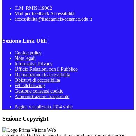
C.M. RMIS119002
Mail per feedback Accessibilità:
accessibilita@iisdeamicis-cattaneo.edu.it
Sezione Link Utili
Cookie policy
Note legali
Informativa Privacy
Ufficio Relazioni con il Pubblico
Dichiarazione di accessibilità
Obiettivi di accessibilità
Whistleblowing
Gestione consensi cookie
Amministrazione trasparente
Pagina visualizzata
2324
volte
Sezione Copyright
Copyright 2026 | Engineered and powered by Gruppo Spaggiari