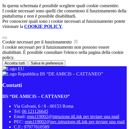
In questa schermata è possibile scegliere quali cookie consentire.
I cookie necessari sono quelli che consentono il funzionamento della
piattaforma e non è possibile disabilitarli.
Per conoscere quali sono i cookie necessari al funzionamento potete
visionare la
COOKIE POLICY
.
Cookie necessari per il funzionamento
I cookie necessari per il funzionamento non possono essere
disabilitati. È possibile consultare l'elenco nella pagina della cookie
policy.
Accetta tutti
Salva le preferenze
IIS “DE AMICIS – CATTANEO”
Contatti
IIS “DE AMICIS – CATTANEO”
Via Galvani, 6 / 8 - 00153 Roma
Tel:
06 121126645
Email:
rmis119002@istruzione.it
Link per inviare una mail
PEC:
rmis119002@pec.istruzione.it
Link per inviare una mail
C.F.: 97977610589