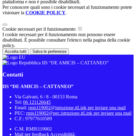
piattaforma e non è possibile disabilitarli.
Per conoscere quali sono i cookie necessari al funzionamento potete
visionare la
COOKIE POLICY
.
Cookie necessari per il funzionamento
I cookie necessari per il funzionamento non possono essere
disabilitati. È possibile consultare l'elenco nella pagina della cookie
policy.
Accetta tutti
Salva le preferenze
IIS “DE AMICIS – CATTANEO”
Contatti
IIS “DE AMICIS – CATTANEO”
Via Galvani, 6 / 8 - 00153 Roma
Tel:
06 121126645
Email:
rmis119002@istruzione.it
Link per inviare una mail
PEC:
rmis119002@pec.istruzione.it
Link per inviare una mail
C.F.: 97977610589
C.M. RMIS119002
Mail per feedback Accessibilità: