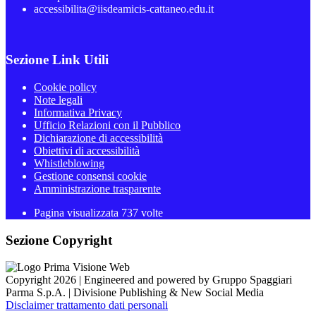
accessibilita@iisdeamicis-cattaneo.edu.it
Sezione Link Utili
Cookie policy
Note legali
Informativa Privacy
Ufficio Relazioni con il Pubblico
Dichiarazione di accessibilità
Obiettivi di accessibilità
Whistleblowing
Gestione consensi cookie
Amministrazione trasparente
Pagina visualizzata
737
volte
Sezione Copyright
Copyright 2026 | Engineered and powered by Gruppo Spaggiari
Parma S.p.A. | Divisione Publishing & New Social Media
Disclaimer trattamento dati personali