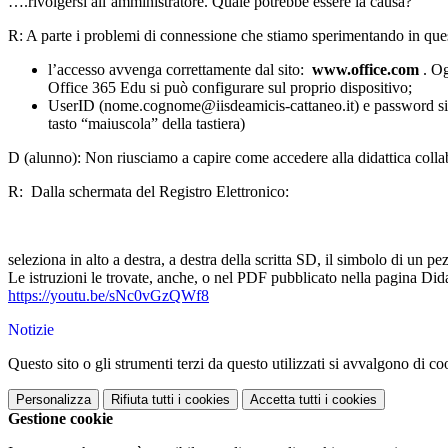
….rivolgersi all’amministratore. Quale potrebbe essere la causa?
R: A parte i problemi di connessione che stiamo sperimentando in questo
l’accesso avvenga correttamente dal sito:
www.office.com
. Og
Office 365 Edu si può configurare sul proprio dispositivo;
UserID (nome.cognome@iisdeamicis-cattaneo.it) e password siano s
tasto “maiuscola” della tastiera)
D (alunno): Non riusciamo a capire come accedere alla didattica collabor
R: Dalla schermata del Registro Elettronico:
seleziona in alto a destra, a destra della scritta SD, il simbolo di un
Le istruzioni le trovate, anche, o nel PDF pubblicato nella pagina 
https://youtu.be/sNc0vGzQWf8
Notizie
Questo sito o gli strumenti terzi da questo utilizzati si avvalgono di coo
Personalizza
Rifiuta tutti
i cookies
Accetta tutti
i cookies
Gestione cookie