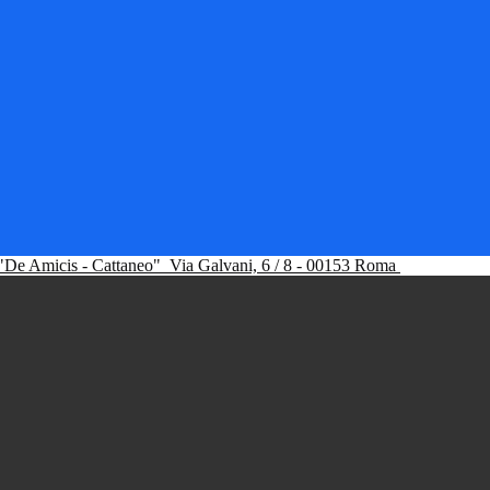
"De Amicis - Cattaneo"
Via Galvani, 6 / 8 - 00153 Roma