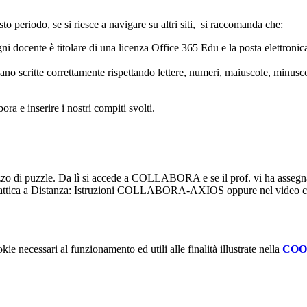
 periodo, se si riesce a navigare su altri siti, si raccomanda che:
ni docente è titolare di una licenza Office 365 Edu e la posta elettron
critte correttamente rispettando lettere, numeri, maiuscole, minuscole e 
a e inserire i nostri compiti svolti.
 pezzo di puzzle. Da lì si accede a COLLABORA e se il prof. vi ha assegna
Didattica a Distanza: Istruzioni COLLABORA-AXIOS oppure nel video che
kie necessari al funzionamento ed utili alle finalità illustrate nella
COO