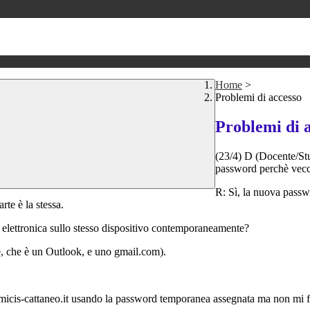
Home
>
Problemi di accesso
Problemi di 
(23/4) D (Docente/S
password perchè vecch
R: Sì, la nuova passwo
te è la stessa.
ta elettronica sullo stesso dispositivo contemporaneamente?
le, che è un Outlook, e uno gmail.com).
amicis-cattaneo.it usando la password temporanea assegnata ma non mi fa