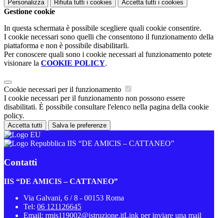
Personalizza
Rifiuta tutti
i cookies
Accetta tutti
i cookies
Gestione cookie
In questa schermata è possibile scegliere quali cookie consentire.
I cookie necessari sono quelli che consentono il funzionamento della
piattaforma e non è possibile disabilitarli.
Per conoscere quali sono i cookie necessari al funzionamento potete
visionare la
COOKIE POLICY
.
Cookie necessari per il funzionamento
I cookie necessari per il funzionamento non possono essere
disabilitati. È possibile consultare l'elenco nella pagina della cookie
policy.
Accetta tutti
Salva le preferenze
IIS “DE AMICIS – CATTANEO”
Contatti
IIS “DE AMICIS – CATTANEO”
Via Galvani, 6 / 8 - 00153 Roma
Tel:
06 121126645
Email:
rmis119002@istruzione.it
Link per inviare una mail