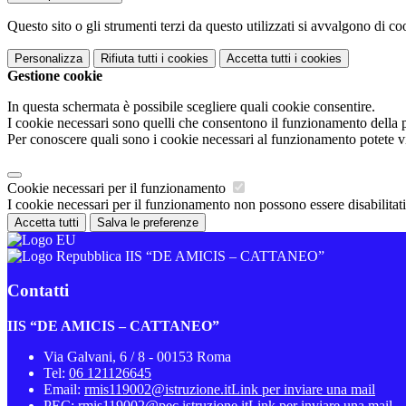
Questo sito o gli strumenti terzi da questo utilizzati si avvalgono di coo
Personalizza
Rifiuta tutti
i cookies
Accetta tutti
i cookies
Gestione cookie
In questa schermata è possibile scegliere quali cookie consentire.
I cookie necessari sono quelli che consentono il funzionamento della pi
Per conoscere quali sono i cookie necessari al funzionamento potete v
Cookie necessari per il funzionamento
I cookie necessari per il funzionamento non possono essere disabilitati.
Accetta tutti
Salva le preferenze
IIS “DE AMICIS – CATTANEO”
Contatti
IIS “DE AMICIS – CATTANEO”
Via Galvani, 6 / 8 - 00153 Roma
Tel:
06 121126645
Email:
rmis119002@istruzione.it
Link per inviare una mail
PEC:
rmis119002@pec.istruzione.it
Link per inviare una mail