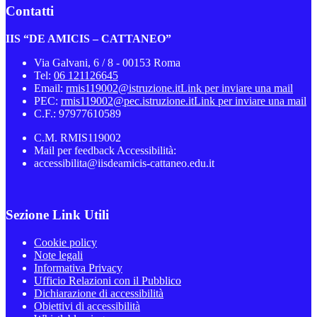
Contatti
IIS “DE AMICIS – CATTANEO”
Via Galvani, 6 / 8 - 00153 Roma
Tel:
06 121126645
Email:
rmis119002@istruzione.it
Link per inviare una mail
PEC:
rmis119002@pec.istruzione.it
Link per inviare una mail
C.F.: 97977610589
C.M. RMIS119002
Mail per feedback Accessibilità:
accessibilita@iisdeamicis-cattaneo.edu.it
Sezione Link Utili
Cookie policy
Note legali
Informativa Privacy
Ufficio Relazioni con il Pubblico
Dichiarazione di accessibilità
Obiettivi di accessibilità