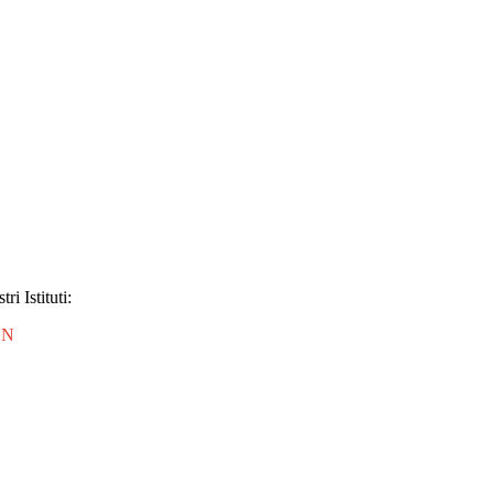
ri Istituti:
1N