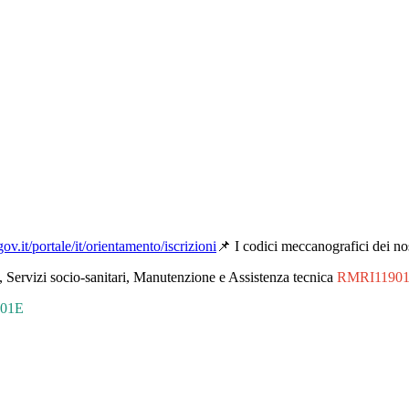
gov.it/portale/it/orientamento/iscrizioni
📌 I codici meccanografici dei nost
ca, Servizi socio-sanitari, Manutenzione e Assistenza tecnica
RMRI1190
01E