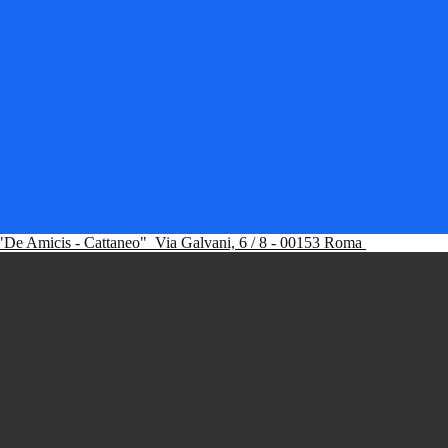
"De Amicis - Cattaneo"
Via Galvani, 6 / 8 - 00153 Roma