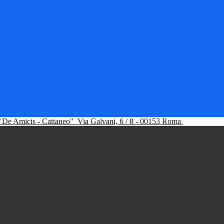
"De Amicis - Cattaneo"
Via Galvani, 6 / 8 - 00153 Roma