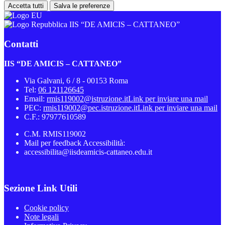
Accetta tutti
Salva le preferenze
IIS “DE AMICIS – CATTANEO”
Contatti
IIS “DE AMICIS – CATTANEO”
Via Galvani, 6 / 8 - 00153 Roma
Tel:
06 121126645
Email:
rmis119002@istruzione.it
Link per inviare una mail
PEC:
rmis119002@pec.istruzione.it
Link per inviare una mail
C.F.: 97977610589
C.M. RMIS119002
Mail per feedback Accessibilità:
accessibilita@iisdeamicis-cattaneo.edu.it
Sezione Link Utili
Cookie policy
Note legali