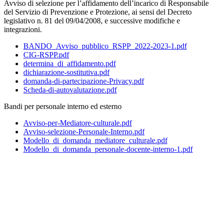
Avviso di selezione per l’affidamento dell’incarico di Responsabile
del Servizio di Prevenzione e Protezione, ai sensi del Decreto
legislativo n. 81 del 09/04/2008, e successive modifiche e
integrazioni.
BANDO_Avviso_pubblico_RSPP_2022-2023-1.pdf
CIG-RSPP.pdf
determina_di_affidamento.pdf
dichiarazione-sostitutiva.pdf
domanda-di-partecipazione-Privacy.pdf
Scheda-di-autovalutazione.pdf
Bandi per personale interno ed esterno
Avviso-per-Mediatore-culturale.pdf
Avviso-selezione-Personale-Interno.pdf
Modello_di_domanda_mediatore_culturale.pdf
Modello_di_domanda_personale-docente-interno-1.pdf