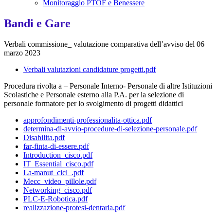
Monitoraggio PTOF e Benessere
Bandi e Gare
Verbali commissione_ valutazione comparativa dell’avviso del 06
marzo 2023
Verbali valutazioni candidature progetti.pdf
Procedura rivolta a – Personale Interno- Personale di altre Istituzioni
Scolastiche e Personale esterno alla P.A. per la selezione di
personale formatore per lo svolgimento di progetti didattici
approfondimenti-professionalita-ottica.pdf
determina-di-avvio-procedure-di-selezione-personale.pdf
Disabilita.pdf
far-finta-di-essere.pdf
Introduction_cisco.pdf
IT_Essential_cisco.pdf
La-manut_cicl_.pdf
Mecc_video_pillole.pdf
Networking_cisco.pdf
PLC-E-Robotica.pdf
realizzazione-protesi-dentaria.pdf