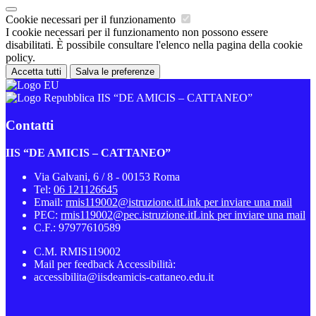
Cookie necessari per il funzionamento
I cookie necessari per il funzionamento non possono essere
disabilitati. È possibile consultare l'elenco nella pagina della cookie
policy.
Accetta tutti
Salva le preferenze
IIS “DE AMICIS – CATTANEO”
Contatti
IIS “DE AMICIS – CATTANEO”
Via Galvani, 6 / 8 - 00153 Roma
Tel:
06 121126645
Email:
rmis119002@istruzione.it
Link per inviare una mail
PEC:
rmis119002@pec.istruzione.it
Link per inviare una mail
C.F.: 97977610589
C.M. RMIS119002
Mail per feedback Accessibilità:
accessibilita@iisdeamicis-cattaneo.edu.it