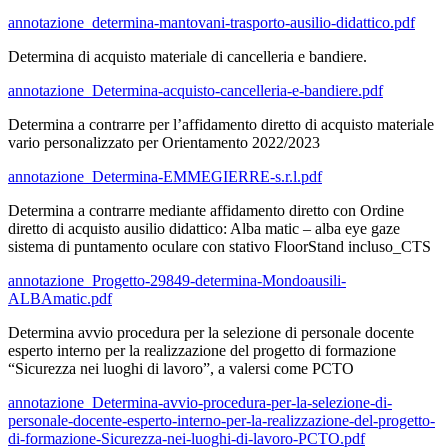
annotazione_determina-mantovani-trasporto-ausilio-didattico.pdf
Determina di acquisto materiale di cancelleria e bandiere.
annotazione_Determina-acquisto-cancelleria-e-bandiere.pdf
Determina a contrarre per l’affidamento diretto di acquisto materiale
vario personalizzato per Orientamento 2022/2023
annotazione_Determina-EMMEGIERRE-s.r.l.pdf
Determina a contrarre mediante affidamento diretto con Ordine
diretto di acquisto ausilio didattico: Alba matic – alba eye gaze
sistema di puntamento oculare con stativo FloorStand incluso_CTS
annotazione_Progetto-29849-determina-Mondoausili-
ALBAmatic.pdf
Determina avvio procedura per la selezione di personale docente
esperto interno per la realizzazione del progetto di formazione
“Sicurezza nei luoghi di lavoro”, a valersi come PCTO
annotazione_Determina-avvio-procedura-per-la-selezione-di-
personale-docente-esperto-interno-per-la-realizzazione-del-progetto-
di-formazione-Sicurezza-nei-luoghi-di-lavoro-PCTO.pdf