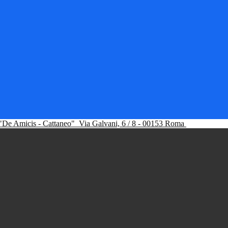
"De Amicis - Cattaneo"
Via Galvani, 6 / 8 - 00153 Roma