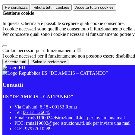
Personalizza
Rifiuta tutti
i cookies
Accetta tutti
i cookies
Gestione cookie
In questa schermata è possibile scegliere quali cookie consentire.
I cookie necessari sono quelli che consentono il funzionamento della pi
Per conoscere quali sono i cookie necessari al funzionamento potete v
Cookie necessari per il funzionamento
I cookie necessari per il funzionamento non possono essere disabilitati.
Accetta tutti
Salva le preferenze
IIS “DE AMICIS – CATTANEO”
Contatti
IIS “DE AMICIS – CATTANEO”
Via Galvani, 6 / 8 - 00153 Roma
Tel:
06 121126645
Email:
rmis119002@istruzione.it
Link per inviare una mail
PEC:
rmis119002@pec.istruzione.it
Link per inviare una mail
C.F.: 97977610589