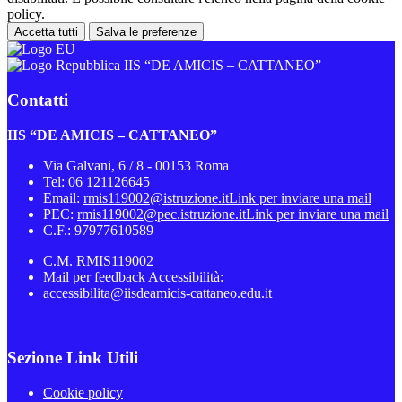
policy.
Accetta tutti
Salva le preferenze
IIS “DE AMICIS – CATTANEO”
Contatti
IIS “DE AMICIS – CATTANEO”
Via Galvani, 6 / 8 - 00153 Roma
Tel:
06 121126645
Email:
rmis119002@istruzione.it
Link per inviare una mail
PEC:
rmis119002@pec.istruzione.it
Link per inviare una mail
C.F.: 97977610589
C.M. RMIS119002
Mail per feedback Accessibilità:
accessibilita@iisdeamicis-cattaneo.edu.it
Sezione Link Utili
Cookie policy