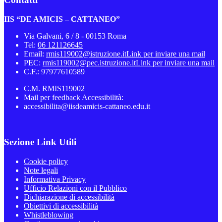
IIS “DE AMICIS – CATTANEO”
Via Galvani, 6 / 8 - 00153 Roma
Tel:
06 121126645
Email:
rmis119002@istruzione.it
Link per inviare una mail
PEC:
rmis119002@pec.istruzione.it
Link per inviare una mail
C.F.: 97977610589
C.M. RMIS119002
Mail per feedback Accessibilità:
accessibilita@iisdeamicis-cattaneo.edu.it
Sezione Link Utili
Cookie policy
Note legali
Informativa Privacy
Ufficio Relazioni con il Pubblico
Dichiarazione di accessibilità
Obiettivi di accessibilità
Whistleblowing