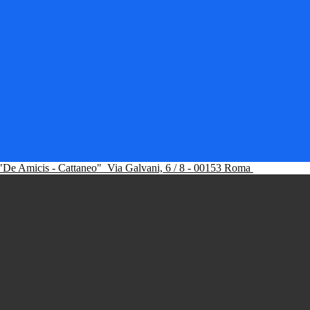
"De Amicis - Cattaneo"
Via Galvani, 6 / 8 - 00153 Roma