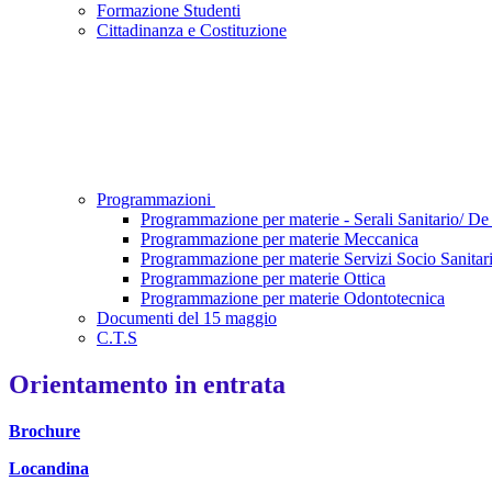
Formazione Studenti
Cittadinanza e Costituzione
Programmazioni
Programmazione per materie - Serali Sanitario/ De
Programmazione per materie Meccanica
Programmazione per materie Servizi Socio Sanitar
Programmazione per materie Ottica
Programmazione per materie Odontotecnica
Documenti del 15 maggio
C.T.S
Orientamento in entrata
Brochure
Locandina