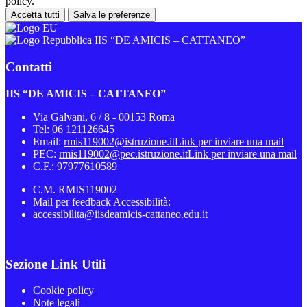
policy.
Accetta tutti
Salva le preferenze
IIS “DE AMICIS – CATTANEO”
Contatti
IIS “DE AMICIS – CATTANEO”
Via Galvani, 6 / 8 - 00153 Roma
Tel:
06 121126645
Email:
rmis119002@istruzione.it
Link per inviare una mail
PEC:
rmis119002@pec.istruzione.it
Link per inviare una mail
C.F.: 97977610589
C.M. RMIS119002
Mail per feedback Accessibilità:
accessibilita@iisdeamicis-cattaneo.edu.it
Sezione Link Utili
Cookie policy
Note legali