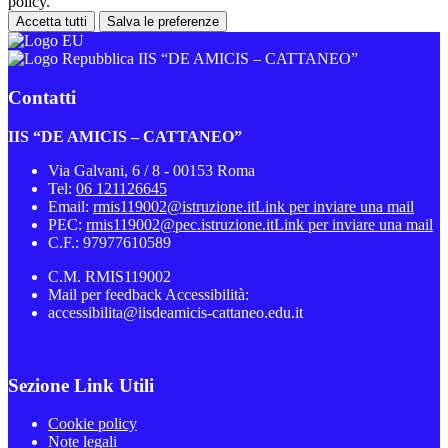
policy.
Accetta tutti
Salva le preferenze
IIS “DE AMICIS – CATTANEO”
Contatti
IIS “DE AMICIS – CATTANEO”
Via Galvani, 6 / 8 - 00153 Roma
Tel:
06 121126645
Email:
rmis119002@istruzione.it
Link per inviare una mail
PEC:
rmis119002@pec.istruzione.it
Link per inviare una mail
C.F.: 97977610589
C.M. RMIS119002
Mail per feedback Accessibilità:
accessibilita@iisdeamicis-cattaneo.edu.it
Sezione Link Utili
Cookie policy
Note legali