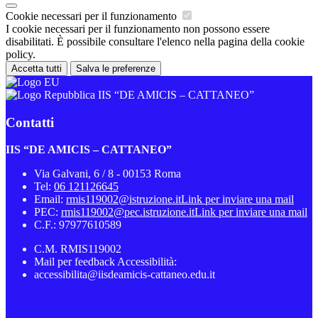
Cookie necessari per il funzionamento
I cookie necessari per il funzionamento non possono essere
disabilitati. È possibile consultare l'elenco nella pagina della cookie
policy.
Accetta tutti
Salva le preferenze
IIS “DE AMICIS – CATTANEO”
Contatti
IIS “DE AMICIS – CATTANEO”
Via Galvani, 6 / 8 - 00153 Roma
Tel:
06 121126645
Email:
rmis119002@istruzione.it
Link per inviare una mail
PEC:
rmis119002@pec.istruzione.it
Link per inviare una mail
C.F.: 97977610589
C.M. RMIS119002
Mail per feedback Accessibilità:
accessibilita@iisdeamicis-cattaneo.edu.it