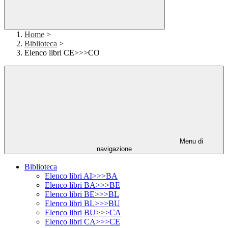
Home
>
Biblioteca
>
Elenco libri CE>>>CO
Menu di
navigazione
Biblioteca
Elenco libri AI>>>BA
Elenco libri BA>>>BE
Elenco libri BE>>>BL
Elenco libri BL>>>BU
Elenco libri BU>>>CA
Elenco libri CA>>>CE