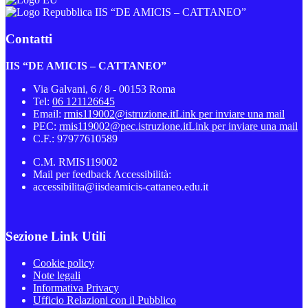
IIS “DE AMICIS – CATTANEO”
Contatti
IIS “DE AMICIS – CATTANEO”
Via Galvani, 6 / 8 - 00153 Roma
Tel:
06 121126645
Email:
rmis119002@istruzione.it
Link per inviare una mail
PEC:
rmis119002@pec.istruzione.it
Link per inviare una mail
C.F.: 97977610589
C.M. RMIS119002
Mail per feedback Accessibilità:
accessibilita@iisdeamicis-cattaneo.edu.it
Sezione Link Utili
Cookie policy
Note legali
Informativa Privacy
Ufficio Relazioni con il Pubblico