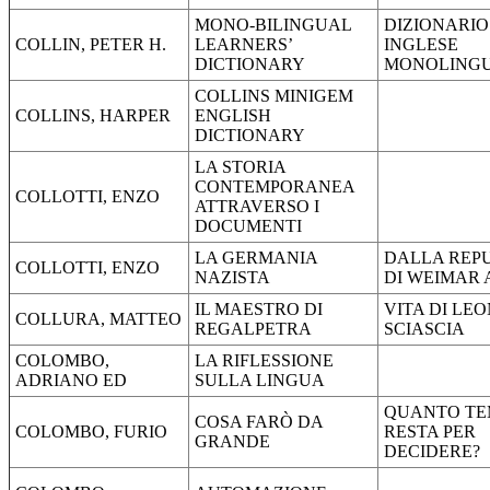
MONO-BILINGUAL
DIZIONARIO
COLLIN, PETER H.
LEARNERS’
INGLESE
DICTIONARY
MONOLING
COLLINS MINIGEM
COLLINS, HARPER
ENGLISH
DICTIONARY
LA STORIA
CONTEMPORANEA
COLLOTTI, ENZO
ATTRAVERSO I
DOCUMENTI
LA GERMANIA
DALLA REP
COLLOTTI, ENZO
NAZISTA
DI WEIMAR
IL MAESTRO DI
VITA DI LE
COLLURA, MATTEO
REGALPETRA
SCIASCIA
COLOMBO,
LA RIFLESSIONE
ADRIANO ED
SULLA LINGUA
QUANTO TE
COSA FARÒ DA
COLOMBO, FURIO
RESTA PER
GRANDE
DECIDERE?