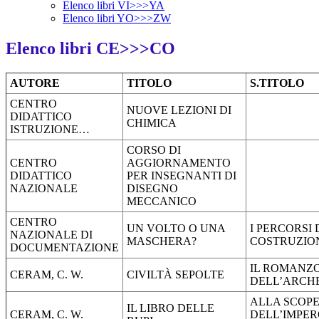
Elenco libri VI>>>YA
Elenco libri YO>>>ZW
Elenco libri CE>>>CO
AUTORE
TITOLO
S.TITOLO
CENTRO
NUOVE LEZIONI DI
DIDATTICO
CHIMICA
ISTRUZIONE…
CORSO DI
CENTRO
AGGIORNAMENTO
DIDATTICO
PER INSEGNANTI DI
NAZIONALE
DISEGNO
MECCANICO
CENTRO
UN VOLTO O UNA
I PERCORSI 
NAZIONALE DI
MASCHERA?
COSTRUZIO
DOCUMENTAZIONE
IL ROMANZ
CERAM, C. W.
CIVILTÀ SEPOLTE
DELL’ARCH
ALLA SCOP
IL LIBRO DELLE
CERAM, C. W.
DELL’IMPE