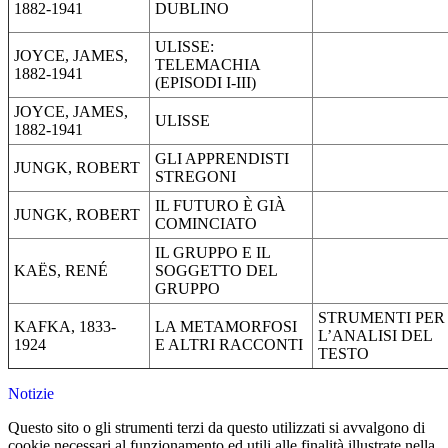
1882-1941
DUBLINO
ULISSE:
JOYCE, JAMES,
TELEMACHIA
1882-1941
(EPISODI I-III)
JOYCE, JAMES,
ULISSE
1882-1941
GLI APPRENDISTI
JUNGK, ROBERT
STREGONI
IL FUTURO È GIÀ
JUNGK, ROBERT
COMINCIATO
IL GRUPPO E IL
KAËS, RENÉ
SOGGETTO DEL
GRUPPO
STRUMENTI PER
KAFKA, 1833-
LA METAMORFOSI
L’ANALISI DEL
1924
E ALTRI RACCONTI
TESTO
Notizie
Questo sito o gli strumenti terzi da questo utilizzati si avvalgono di
cookie necessari al funzionamento ed utili alle finalità illustrate nella