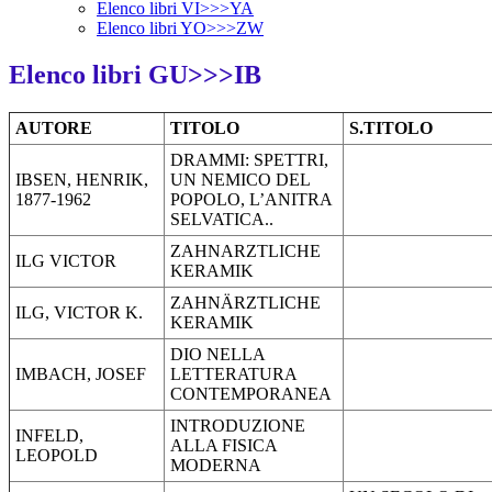
Elenco libri VI>>>YA
Elenco libri YO>>>ZW
Elenco libri GU>>>IB
AUTORE
TITOLO
S.TITOLO
DRAMMI: SPETTRI,
IBSEN, HENRIK,
UN NEMICO DEL
1877-1962
POPOLO, L’ANITRA
SELVATICA..
ZAHNARZTLICHE
ILG VICTOR
KERAMIK
ZAHNÄRZTLICHE
ILG, VICTOR K.
KERAMIK
DIO NELLA
IMBACH, JOSEF
LETTERATURA
CONTEMPORANEA
INTRODUZIONE
INFELD,
ALLA FISICA
LEOPOLD
MODERNA