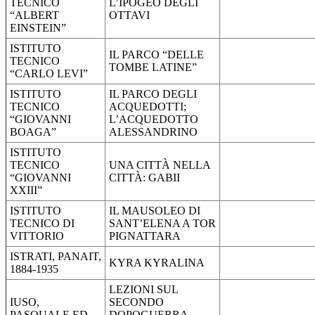
TECNICO
L’IPOGEO DEGLI
“ALBERT
OTTAVI
EINSTEIN”
ISTITUTO
IL PARCO “DELLE
TECNICO
TOMBE LATINE”
“CARLO LEVI”
ISTITUTO
IL PARCO DEGLI
TECNICO
ACQUEDOTTI;
“GIOVANNI
L’ACQUEDOTTO
BOAGA”
ALESSANDRINO
ISTITUTO
TECNICO
UNA CITTÀ NELLA
“GIOVANNI
CITTÀ: GABII
XXIII”
ISTITUTO
IL MAUSOLEO DI
TECNICO DI
SANT’ELENA A TOR
VITTORIO
PIGNATTARA
ISTRATI, PANAIT,
KYRA KYRALINA
1884-1935
LEZIONI SUL
IUSO,
SECONDO
PASQUALE ED
DOPOGUERRA