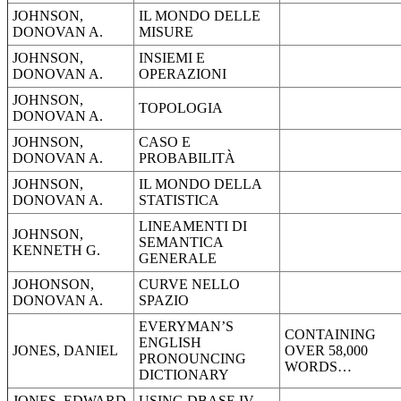
JOHNSON,
IL MONDO DELLE
DONOVAN A.
MISURE
JOHNSON,
INSIEMI E
DONOVAN A.
OPERAZIONI
JOHNSON,
TOPOLOGIA
DONOVAN A.
JOHNSON,
CASO E
DONOVAN A.
PROBABILITÀ
JOHNSON,
IL MONDO DELLA
DONOVAN A.
STATISTICA
LINEAMENTI DI
JOHNSON,
SEMANTICA
KENNETH G.
GENERALE
JOHONSON,
CURVE NELLO
DONOVAN A.
SPAZIO
EVERYMAN’S
CONTAINING
ENGLISH
JONES, DANIEL
OVER 58,000
PRONOUNCING
WORDS…
DICTIONARY
JONES, EDWARD
USING DBASE IV