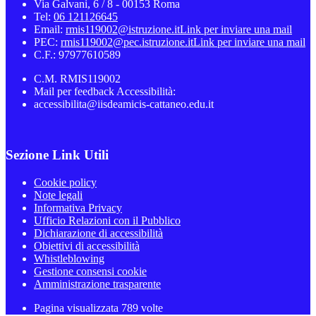
Via Galvani, 6 / 8 - 00153 Roma
Tel:
06 121126645
Email:
rmis119002@istruzione.it
Link per inviare una mail
PEC:
rmis119002@pec.istruzione.it
Link per inviare una mail
C.F.: 97977610589
C.M. RMIS119002
Mail per feedback Accessibilità:
accessibilita@iisdeamicis-cattaneo.edu.it
Sezione Link Utili
Cookie policy
Note legali
Informativa Privacy
Ufficio Relazioni con il Pubblico
Dichiarazione di accessibilità
Obiettivi di accessibilità
Whistleblowing
Gestione consensi cookie
Amministrazione trasparente
Pagina visualizzata
789
volte