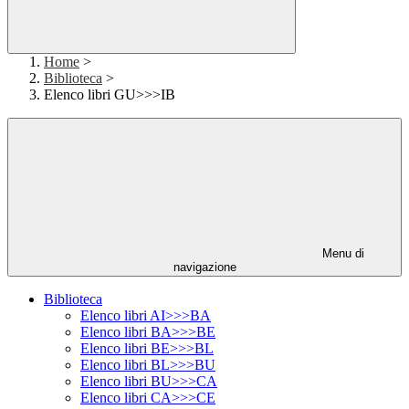
Home
>
Biblioteca
>
Elenco libri GU>>>IB
Menu di
navigazione
Biblioteca
Elenco libri AI>>>BA
Elenco libri BA>>>BE
Elenco libri BE>>>BL
Elenco libri BL>>>BU
Elenco libri BU>>>CA
Elenco libri CA>>>CE